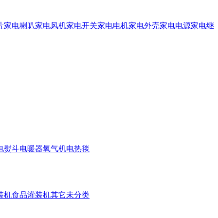
片
家电喇叭
家电风机
家电开关
家电电机
家电外壳
家电电源
家电继
电熨斗
电暖器
氧气机
电热毯
装机
食品灌装机
其它未分类