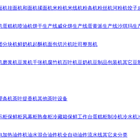
面机
挂面机
和面机
揉面机
米粉机
米线机
粉条机
粉丝机
河粉机
饺子
机
蛋糕机
喷油机
饼干生产线
威化饼生产线
蛋黄派生产线
沙琪玛生
团分块机
鲜奶机
起酥机
面包切片机
吐司整形机
机
磨浆机
豆浆机
千张机
腐竹机
百叶机
豆奶机
豆制品包装机
其它豆
理条机
茶叶提香机
其他茶叶设备
示柜
保鲜柜
风幕柜
熟食柜
冷藏箱
保鲜工作台
蛋糕柜
制冷机
冷水机
电加热油炸机
油水混合油炸机
全自动油炸流水线
其它未分类