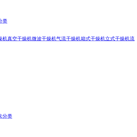
分类
燥机
真空干燥机
微波干燥机
气流干燥机
箱式干燥机
立式干燥机
流
未分类