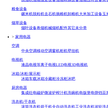
粮食设备
碾米机
脱粒机
去石机
抛粮机
卸粮机
大米加工设备
玉
烟草设备
烟叶设备
卷烟机械
烟机配件
其它未分类
>
家用电器
空调
中央空调
移动空调
窗机柜机
壁挂机
电视机
液晶电视等
离子电视
LED电视
3D电视机
冰箱/冰柜/展示柜
冰箱
车载冰箱
冷藏柜
冷冻柜
冰吧
厨房电器
集成灶
电磁炉微波炉
榨汁机
洗碗机
电饭煲
电饼铛
豆
洗衣机/干衣机
滚筒洗衣机
烘干机
全自动洗衣机
工业洗衣机
波轮洗