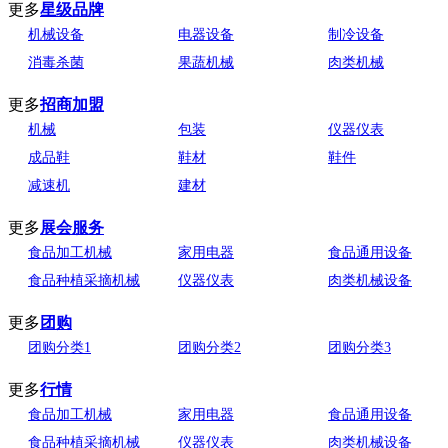
更多
星级品牌
机械设备
电器设备
制冷设备
消毒杀菌
果蔬机械
肉类机械
更多
招商加盟
机械
包装
仪器仪表
成品鞋
鞋材
鞋件
减速机
建材
更多
展会服务
食品加工机械
家用电器
食品通用设备
食品种植采摘机械
仪器仪表
肉类机械设备
更多
团购
团购分类1
团购分类2
团购分类3
更多
行情
食品加工机械
家用电器
食品通用设备
食品种植采摘机械
仪器仪表
肉类机械设备