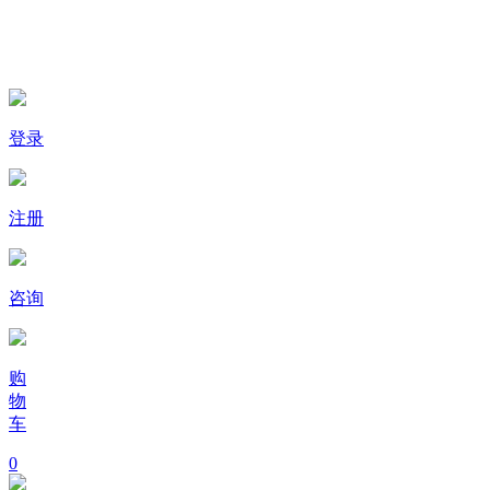
登录
注册
咨询
购
物
车
0