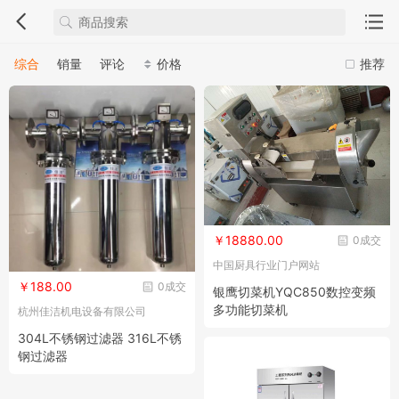
综合
销量
评论
价格
推荐
￥18880.00
0成交
中国厨具行业门户网站
￥188.00
0成交
银鹰切菜机YQC850数控变频
多功能切菜机
杭州佳洁机电设备有限公司
304L不锈钢过滤器 316L不锈
钢过滤器