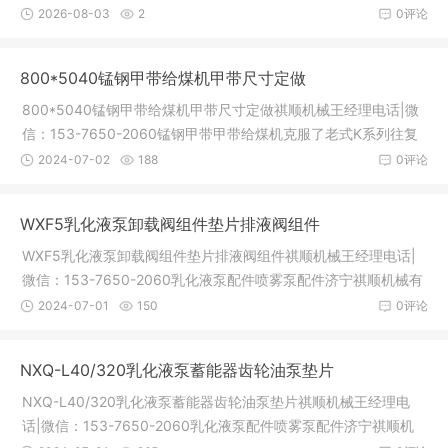
照和客户选型对照使用。杭州佳洁长期生产食品级不锈钢过滤
2026-08-03
2
0评论
器，产品经第三方检测认证，公司生产的滤芯滤材经第三方按FD
A标准检测认证，各个微米，颗粒物数量经第三方检测认证，除
800*5040锰钢甲带给煤机甲带尺寸定做
尘、除油水、除菌效果经
800*5040锰钢甲带给煤机甲带尺寸定做祺顺机械王经理电话|微
信：153-7650-2060锰钢甲带甲带给煤机克服了老式K系列往复
式给煤机不能连续给料的弱点，采用优质锰钢甲带外附和阻燃环
2024-07-02
188
0评论
形皮带内衬，链条链轮传动，无j调速变速机提供动力，滚筒托辊
防跑偏防打滑设计，持续传动，实现大给料量供给，满足矿山的
WXF5乳化液泵卸载阀组件垫片排液阀组件
作业要求。甲带给煤机有
WXF5乳化液泵卸载阀组件垫片排液阀组件祺顺机械王经理电话|
微信：153-7650-2060乳化液泵配件喷雾泵配件济宁祺顺机械有
限公司专业生产各种BRW乳化液泵配件和BPW喷雾泵配件，无锡
2024-07-01
150
0评论
型，南京型，中煤型乳化液泵配件全套，质量好价格低，详情电
话：15376502060乳化液泵常见规格：BRW40/20 BRW80/20
NXQ-L40/320乳化液泵蓄能器齿轮油泵垫片
BRW125/31.5 BRW200/31.5 BRW31
NXQ-L40/320乳化液泵蓄能器齿轮油泵垫片祺顺机械王经理电
话|微信：153-7650-2060乳化液泵配件喷雾泵配件济宁祺顺机