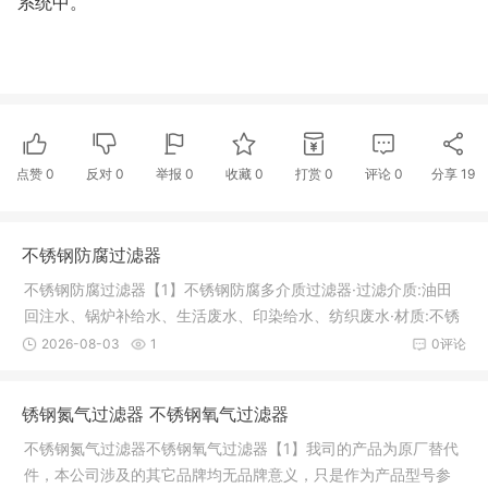
系统中。
点赞
0
反对
0
举报 0
收藏 0
打赏
0
评论
0
分享
19
不锈钢防腐过滤器
不锈钢防腐过滤器【1】不锈钢防腐多介质过滤器·过滤介质:油田
回注水、锅炉补给水、生活废水、印染给水、纺织废水·材质:不锈
钢304/316·工作压力:0.2MPA·工作温度:1-100℃·形式/结构:立式·
2026-08-03
1
0评论
过滤精度:10-180微米·使用范围:循环水处理系统不锈钢防腐多介
质过滤器是采用两种以上的介质作为滤层的水过滤器，主要是去
锈钢氮气过滤器 不锈钢氧气过滤器
除水中
不锈钢氮气过滤器不锈钢氧气过滤器【1】我司的产品为原厂替代
件，本公司涉及的其它品牌均无品牌意义，只是作为产品型号参