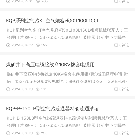
械有限公司专业生产各种BRW乳化液泵配件和BPW喷雾泵配件，
2024-07-01
265
0评论
无锡型，南京型，中煤型乳化液泵配件全套，质量好价格低，详
情电话：15376502060乳化液泵常见规格：BRW40/20 BRW8
KQP系列空气炮KT空气炮容积50L100L150L
0/20 BRW125/31.5 BRW200/31.5 BRW3
KQP系列空气炮KT空气炮容积50L100L150L祺顺机械联系人：王
经理电话|微信：153-7650-2060钢铁厂破拱器|煤矿井下防爆空
气炮破拱器|电厂热电厂空气炮|啤酒厂空气炮破拱器空气助流器济
2024-06-27
199
0评论
宁祺顺机械有限公司专业生产破拱器|空气炮|储气罐整套设备，也
可以提供安装服务，搭建平台，空气炮安装实验等工程的承接常
煤矿井下高压电缆接线盒10KV橡套电缆用
规型号：KQP-B-50KQP
煤矿井下高压电缆接线盒10KV橡套电缆用祺顺机械王经理电话|微
信：153-7650-2060常见型号：BHG1-200/10-2G 、3G BHG1-
200/6-2G、3G BHG1-200/3.3-2G 、3G BHG1-400/10-2G 、3
2024-06-19
161
0评论
G BHG1-400/6-2G、3GBHG1-400/3.3-2G 、3G 济宁祺顺机械
专业的矿山设备厂家，专业生产矿用防爆接线盒，两通，三通，
KQP-B-150LB型空气炮疏通器料仓疏通清堵
四通规格全，橡套电缆用，铠装电
KQP-B-150LB型空气炮疏通器料仓疏通清堵祺顺机械联系人：王
经理电话|微信：153-7650-2060钢铁厂破拱器|煤矿井下防爆空
气炮破拱器|电厂热电厂空气炮|啤酒厂空气炮破拱器空气助流器济
2024-06-19
256
0评论