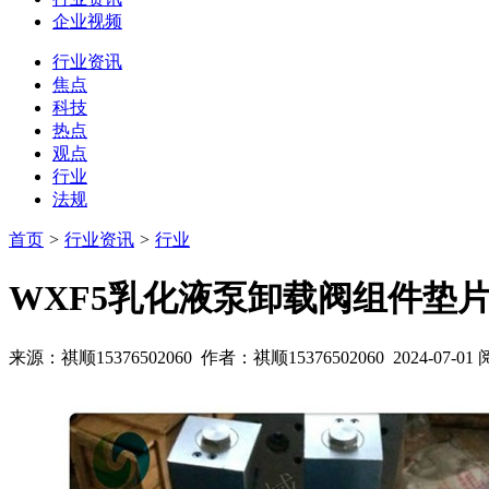
企业视频
行业资讯
焦点
科技
热点
观点
行业
法规
首页
>
行业资讯
>
行业
WXF5乳化液泵卸载阀组件垫
来源：祺顺15376502060 作者：祺顺15376502060 2024-07-01