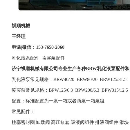
祺顺机械
王经理
电话
|
微信：
153-7650-2060
乳化液泵配件
喷雾泵配件
济宁祺顺机械有限公司专业生产各种
BRW
乳化液泵配件和
乳化液泵常见规格：
BRW
40
/
20
BRW
80
/
20 BRW125
/
31.5
喷雾泵常见规格：
BPW
125
/
6.3
BPW
200
/
6.3
BPW
315
/
12.
配置：标准配置为一泵一箱或者两泵一箱泵组
常见配件：
柱塞密封圈
卸载阀
高压缸套
吸液阀组件
排液阀组件
滑块