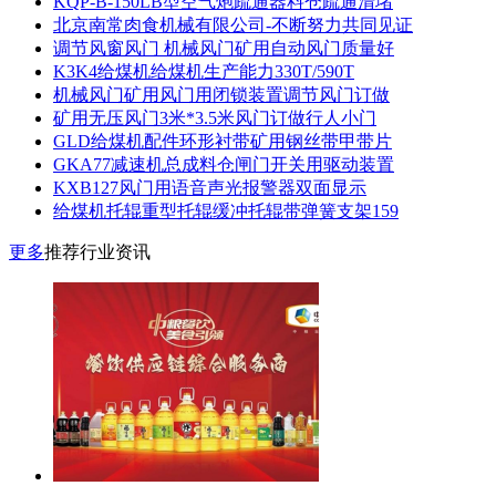
KQP-B-150LB型空气炮疏通器料仓疏通清堵
北京南常肉食机械有限公司-不断努力共同见证
调节风窗风门 机械风门矿用自动风门质量好
K3K4给煤机给煤机生产能力330T/590T
机械风门矿用风门用闭锁装置调节风门订做
矿用无压风门3米*3.5米风门订做行人小门
GLD给煤机配件环形衬带矿用钢丝带甲带片
GKA77减速机总成料仓闸门开关用驱动装置
KXB127风门用语音声光报警器双面显示
给煤机托辊重型托辊缓冲托辊带弹簧支架159
更多
推荐行业资讯