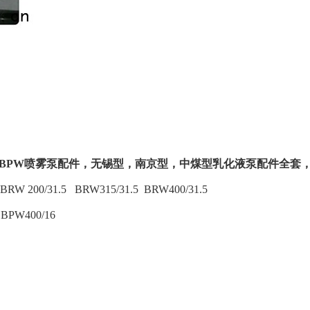
BPW
喷雾泵配件，无锡型，南京型
，
中煤型
乳化液泵配件全套
BRW
200
/
31.5
BRW
315
/
31.5
BRW400/31.5
5
BPW
400
/
16