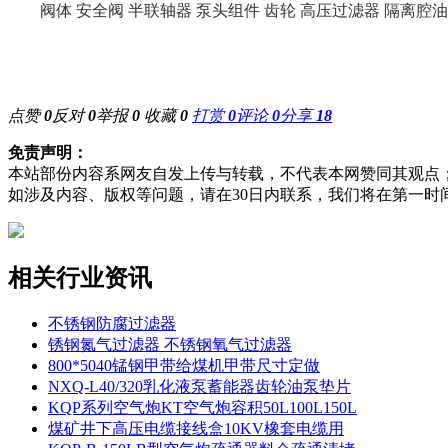
阀体
安全阀
半联轴器
泵头组件
齿轮
高压过滤器
隔离腔油
点赞
0
反对
0
举报
0
收藏
0
打赏
0
评论
0
分享
18
免责声明：
本站部份内容系网友自发上传与转载，不代表本网赞同其观点
如涉及内容、版权等问题，请在30日内联系，我们将在第一时
相关行业资讯
不锈钢防腐过滤器
锈钢氮气过滤器 不锈钢氧气过滤器
800*5040锰钢甲带给煤机甲带尺寸定做
NXQ-L40/320乳化液泵蓄能器齿轮油泵垫片
KQP系列空气炮KT空气炮容积50L100L150L
煤矿井下高压电缆接线盒10KV橡套电缆用