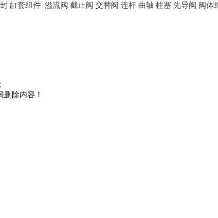
封
缸套组件
溢流阀
截止阀
交替阀
连杆
曲轴
柱塞
先导阀
阀体
；
间删除内容！