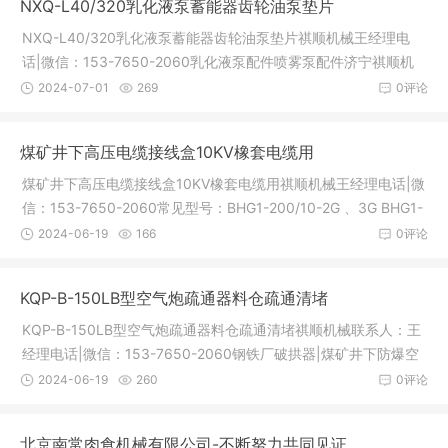
NXQ-L40/320乳化液泵蓄能器齿轮油泵垫片
BRW125/31.5 BRW200/31.5 BRW31
NXQ-L40/320乳化液泵蓄能器齿轮油泵垫片祺顺机械王经理电
话|微信：153-7650-2060乳化液泵配件喷雾泵配件济宁祺顺机
械有限公司专业生产各种BRW乳化液泵配件和BPW喷雾泵配件，
2024-07-01
269
0评论
无锡型，南京型，中煤型乳化液泵配件全套，质量好价格低，详
情电话：15376502060乳化液泵常见规格：BRW40/20 BRW8
煤矿井下高压电缆接线盒10KV橡套电缆用
0/20 BRW125/31.5 BRW200/31.5 BRW3
煤矿井下高压电缆接线盒10KV橡套电缆用祺顺机械王经理电话|微
信：153-7650-2060常见型号：BHG1-200/10-2G 、3G BHG1-
200/6-2G、3G BHG1-200/3.3-2G 、3G BHG1-400/10-2G 、3
2024-06-19
166
0评论
G BHG1-400/6-2G、3GBHG1-400/3.3-2G 、3G 济宁祺顺机械
专业的矿山设备厂家，专业生产矿用防爆接线盒，两通，三通，
KQP-B-150LB型空气炮疏通器料仓疏通清堵
四通规格全，橡套电缆用，铠装电
KQP-B-150LB型空气炮疏通器料仓疏通清堵祺顺机械联系人：王
经理电话|微信：153-7650-2060钢铁厂破拱器|煤矿井下防爆空
气炮破拱器|电厂热电厂空气炮|啤酒厂空气炮破拱器空气助流器济
2024-06-19
260
0评论
宁祺顺机械有限公司专业生产破拱器|空气炮|储气罐整套设备，也
可以提供安装服务，搭建平台，空气炮安装实验等工程的承接常
北京南常肉食机械有限公司-不断努力共同见证