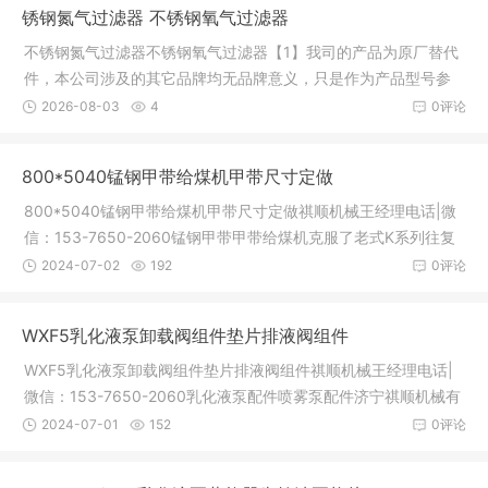
锈钢氮气过滤器 不锈钢氧气过滤器
除水中
不锈钢氮气过滤器不锈钢氧气过滤器【1】我司的产品为原厂替代
件，本公司涉及的其它品牌均无品牌意义，只是作为产品型号参
照和客户选型对照使用。杭州佳洁长期生产食品级不锈钢过滤
2026-08-03
4
0评论
器，产品经第三方检测认证，公司生产的滤芯滤材经第三方按FD
A标准检测认证，各个微米，颗粒物数量经第三方检测认证，除
800*5040锰钢甲带给煤机甲带尺寸定做
尘、除油水、除菌效果经
800*5040锰钢甲带给煤机甲带尺寸定做祺顺机械王经理电话|微
信：153-7650-2060锰钢甲带甲带给煤机克服了老式K系列往复
式给煤机不能连续给料的弱点，采用优质锰钢甲带外附和阻燃环
2024-07-02
192
0评论
形皮带内衬，链条链轮传动，无j调速变速机提供动力，滚筒托辊
防跑偏防打滑设计，持续传动，实现大给料量供给，满足矿山的
WXF5乳化液泵卸载阀组件垫片排液阀组件
作业要求。甲带给煤机有
WXF5乳化液泵卸载阀组件垫片排液阀组件祺顺机械王经理电话|
微信：153-7650-2060乳化液泵配件喷雾泵配件济宁祺顺机械有
限公司专业生产各种BRW乳化液泵配件和BPW喷雾泵配件，无锡
2024-07-01
152
0评论
型，南京型，中煤型乳化液泵配件全套，质量好价格低，详情电
话：15376502060乳化液泵常见规格：BRW40/20 BRW80/20