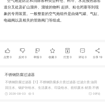
空气炮是防止和消除各种类型料仓、料斗、水泥预热器窑
道分叉处及矿山溜井、溜坡的物料
起拱、粘仓闭塞等到现
象的专用装置。一般整套的空气炮组件是由储气罐、气缸、
电磁阀以及相关的管路阀门等组成。
点赞
0
反对
0
举报 0
收藏 0
打赏
0
评论
0
分享
19
不锈钢防腐过滤器
不锈钢防腐过滤器【1】不锈钢防腐多介质过滤器·过滤介质:油田
回注水、锅炉补给水、生活废水、印染给水、纺织废水·材质:不锈
钢304/316·工作压力:0.2MPA·工作温度:1-100℃·形式/结构:立式·
2026-08-03
5
0评论
过滤精度:10-180微米·使用范围:循环水处理系统不锈钢防腐多介
质过滤器是采用两种以上的介质作为滤层的水过滤器，主要是去