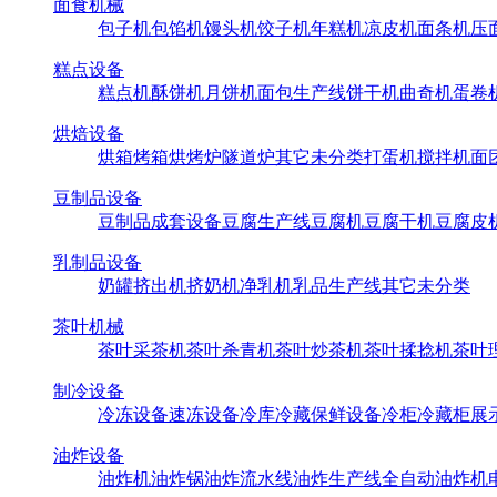
面食机械
包子机
包馅机
馒头机
饺子机
年糕机
凉皮机
面条机
压
糕点设备
糕点机
酥饼机
月饼机
面包生产线
饼干机
曲奇机
蛋卷
烘焙设备
烘箱
烤箱
烘烤炉
隧道炉
其它未分类
打蛋机
搅拌机
面
豆制品设备
豆制品成套设备
豆腐生产线
豆腐机
豆腐干机
豆腐皮
乳制品设备
奶罐
挤出机
挤奶机
净乳机
乳品生产线
其它未分类
茶叶机械
茶叶采茶机
茶叶杀青机
茶叶炒茶机
茶叶揉捻机
茶叶
制冷设备
冷冻设备
速冻设备
冷库
冷藏保鲜设备
冷柜
冷藏柜
展
油炸设备
油炸机
油炸锅
油炸流水线
油炸生产线
全自动油炸机