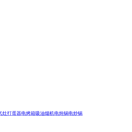
气灶
打蛋器
电烤箱
吸油烟机
电炖锅
电炒锅