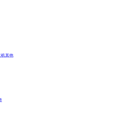
浆机
其他
类