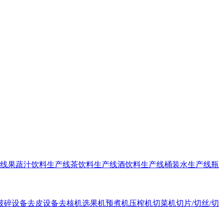
线
果蔬汁饮料生产线
茶饮料生产线
酒饮料生产线
桶装水生产线
瓶
破碎设备
去皮设备
去核机
选果机
预煮机
压榨机
切菜机
切片/切丝/