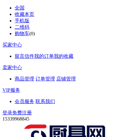
全国
收藏本页
手机版
二维码
购物车
(
0
)
买家中心
留言信件
我的订单
我的收藏
卖家中心
商品管理
订单管理
店铺管理
VIP服务
会员服务
联系我们
登录
免费注册
15339968845