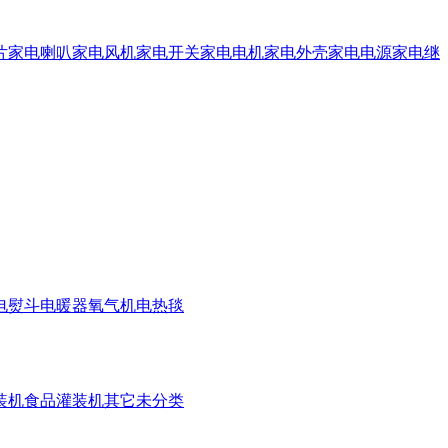
片
家电喇叭
家电风机
家电开关
家电电机
家电外壳
家电电源
家电继
电熨斗
电暖器
氧气机
电热毯
装机
食品灌装机
其它未分类