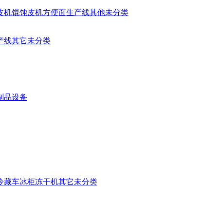
皮机
馄饨皮机
方便面生产线
其他未分类
产线
其它未分类
制品设备
冷藏车
冰柜
冻干机
其它未分类