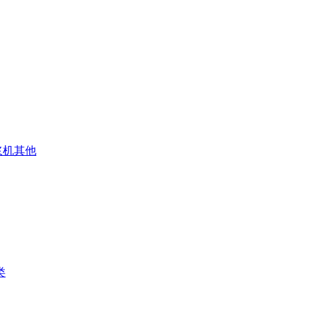
浆机
其他
类