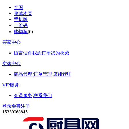
全国
收藏本页
手机版
二维码
购物车
(
0
)
买家中心
留言信件
我的订单
我的收藏
卖家中心
商品管理
订单管理
店铺管理
VIP服务
会员服务
联系我们
登录
免费注册
15339968845