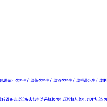
线
果蔬汁饮料生产线
茶饮料生产线
酒饮料生产线
桶装水生产线
瓶
破碎设备
去皮设备
去核机
选果机
预煮机
压榨机
切菜机
切片/切丝/