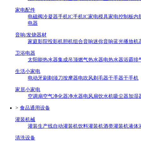
家电配件
电磁阀
冷凝器
手机IC
手机IC
家电模具
家电控制板
内
电器
音响/发烧器材
家庭影院投影机
胆机组合音响
迷你音响
蓝光播放机
卫浴电器
太阳能热水器
集成吊顶
燃气热水器
电热水器
浴霸
排
生活小家电
电动牙刷
剃须刀
按摩器
电吹风
剃毛器
干手器
干手机
家居小家电
空调扇
空气净化器
净水器
电风扇
饮水机
吸尘器
加湿
>
食品通用设备
灌装机械
灌装生产线
自动灌装机
饮料灌装机
酒类灌装机
液体
清洗设备