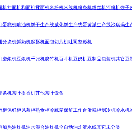
面机
挂面机
和面机
揉面机
米粉机
米线机
粉条机
粉丝机
河粉机
饺子
机
蛋糕机
喷油机
饼干生产线
威化饼生产线
蛋黄派生产线
沙琪玛生
团分块机
鲜奶机
起酥机
面包切片机
吐司整形机
机
磨浆机
豆浆机
千张机
腐竹机
百叶机
豆奶机
豆制品包装机
其它豆
理条机
茶叶提香机
其他茶叶设备
示柜
保鲜柜
风幕柜
熟食柜
冷藏箱
保鲜工作台
蛋糕柜
制冷机
冷水机
电加热油炸机
油水混合油炸机
全自动油炸流水线
其它未分类