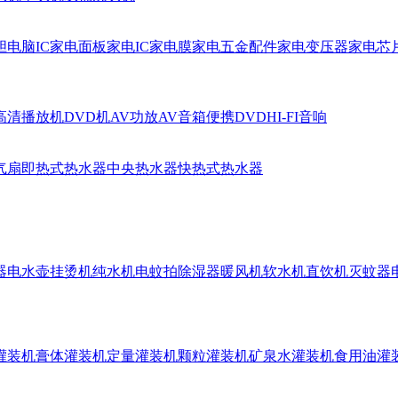
胆电脑IC
家电面板
家电IC
家电膜
家电五金配件
家电变压器
家电芯
高清播放机
DVD机
AV功放
AV音箱
便携DVD
HI-FI音响
气扇
即热式热水器
中央热水器
快热式热水器
器
电水壶
挂烫机
纯水机
电蚊拍
除湿器
暖风机
软水机
直饮机
灭蚊器
灌装机
膏体灌装机
定量灌装机
颗粒灌装机
矿泉水灌装机
食用油灌