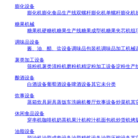
膨化设备
膨化机
膨化食品生产线
双螺杆膨化机
单螺杆膨化机
糖果机械
糖果机
硬糖机
糖果生产线
糖果成型机
糖果夹芯机组
调味品设备
酱、油、醋、盐设备
调味品包装机
调味品加工机械
薯类加工设备
筛粉机
薯类清粉机
磨粉机
精淀粉加工设备
淀粉生产
酿酒设备
白酒设备
葡萄酒设备
啤酒设备
其它未分类
炊事设备
蒸箱
炊具
厨具
蒸饭车
洗碗机
餐厅炊事设备
炒菜机
其
休闲食品设备
穿串机
咖啡机
奶茶机
果汁机
榨汁机
面包机
炒货机
烤
油脂设备
脱油机
油脂成套设备
油脂精炼设备
油脂压榨设备
其