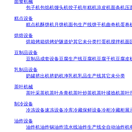
面食机械
包子机
包馅机
馒头机
饺子机
年糕机
凉皮机
面条机
压
糕点设备
糕点机
酥饼机
月饼机
面包生产线
饼干机
曲奇机
蛋卷
烘焙设备
烘箱
烤箱
烘烤炉
隧道炉
其它未分类
打蛋机
搅拌机
面
豆制品设备
豆制品成套设备
豆腐生产线
豆腐机
豆腐干机
豆腐皮
乳制品设备
奶罐
挤出机
挤奶机
净乳机
乳品生产线
其它未分类
茶叶机械
茶叶采茶机
茶叶杀青机
茶叶炒茶机
茶叶揉捻机
茶叶
制冷设备
冷冻设备
速冻设备
冷库
冷藏保鲜设备
冷柜
冷藏柜
展
油炸设备
油炸机
油炸锅
油炸流水线
油炸生产线
全自动油炸机