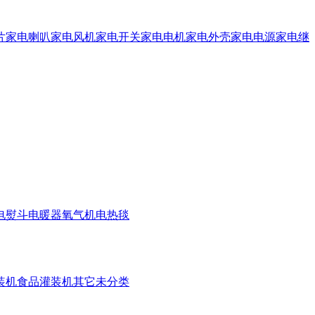
片
家电喇叭
家电风机
家电开关
家电电机
家电外壳
家电电源
家电继
电熨斗
电暖器
氧气机
电热毯
装机
食品灌装机
其它未分类