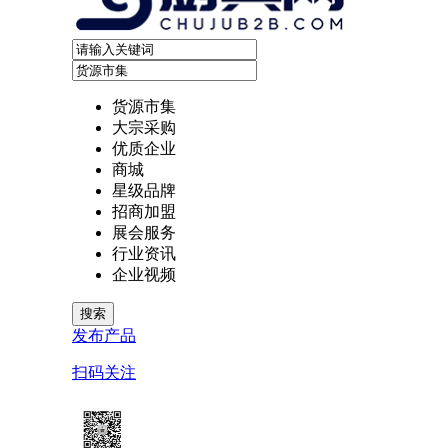
货源市集
大宗采购
优质企业
商城
星级品牌
招商加盟
展会服务
行业资讯
企业视频
发布产品
扫码关注