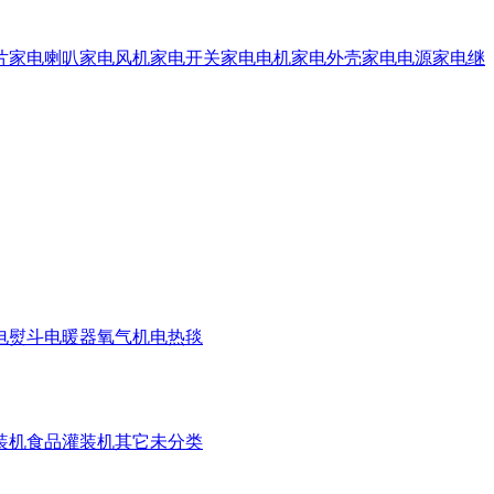
片
家电喇叭
家电风机
家电开关
家电电机
家电外壳
家电电源
家电继
电熨斗
电暖器
氧气机
电热毯
装机
食品灌装机
其它未分类