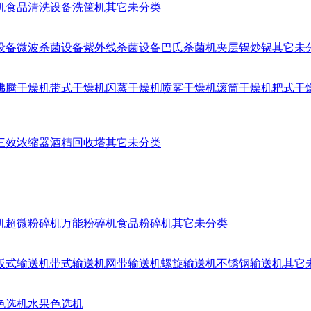
机
食品清洗设备
洗筐机
其它未分类
设备
微波杀菌设备
紫外线杀菌设备
巴氏杀菌机
夹层锅
炒锅
其它未
沸腾干燥机
带式干燥机
闪蒸干燥机
喷雾干燥机
滚筒干燥机
耙式干
三效浓缩器
酒精回收塔
其它未分类
机
超微粉碎机
万能粉碎机
食品粉碎机
其它未分类
板式输送机
带式输送机
网带输送机
螺旋输送机
不锈钢输送机
其它
色选机
水果色选机