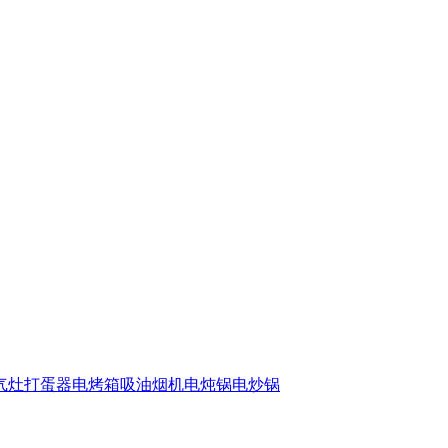
气灶
打蛋器
电烤箱
吸油烟机
电炖锅
电炒锅