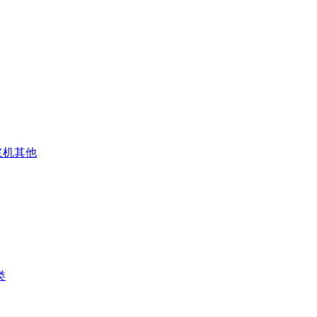
浆机
其他
类