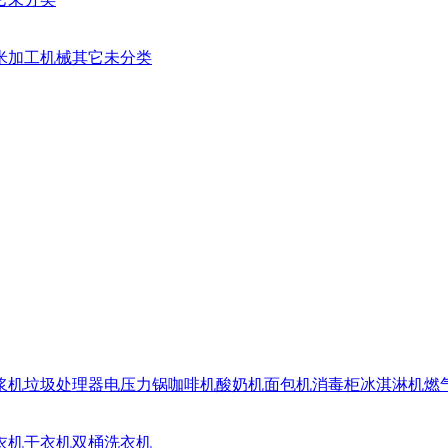
米加工机械
其它未分类
浆机
垃圾处理器
电压力锅
咖啡机
酸奶机
面包机
消毒柜
冰淇淋机
燃
衣机
干衣机
双桶洗衣机