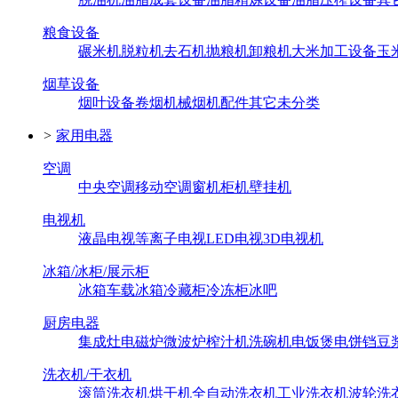
粮食设备
碾米机
脱粒机
去石机
抛粮机
卸粮机
大米加工设备
玉
烟草设备
烟叶设备
卷烟机械
烟机配件
其它未分类
>
家用电器
空调
中央空调
移动空调
窗机柜机
壁挂机
电视机
液晶电视等
离子电视
LED电视
3D电视机
冰箱/冰柜/展示柜
冰箱
车载冰箱
冷藏柜
冷冻柜
冰吧
厨房电器
集成灶
电磁炉微波炉
榨汁机
洗碗机
电饭煲
电饼铛
豆
洗衣机/干衣机
滚筒洗衣机
烘干机
全自动洗衣机
工业洗衣机
波轮洗