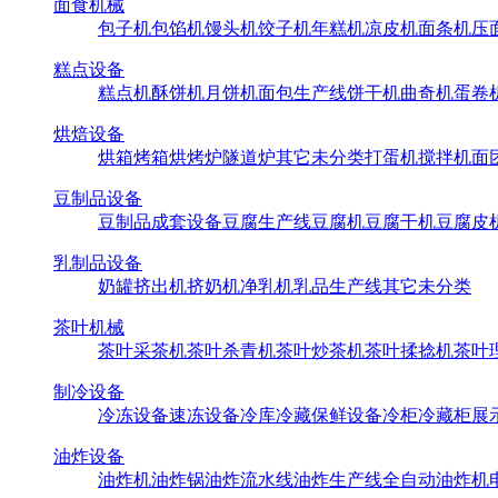
面食机械
包子机
包馅机
馒头机
饺子机
年糕机
凉皮机
面条机
压
糕点设备
糕点机
酥饼机
月饼机
面包生产线
饼干机
曲奇机
蛋卷
烘焙设备
烘箱
烤箱
烘烤炉
隧道炉
其它未分类
打蛋机
搅拌机
面
豆制品设备
豆制品成套设备
豆腐生产线
豆腐机
豆腐干机
豆腐皮
乳制品设备
奶罐
挤出机
挤奶机
净乳机
乳品生产线
其它未分类
茶叶机械
茶叶采茶机
茶叶杀青机
茶叶炒茶机
茶叶揉捻机
茶叶
制冷设备
冷冻设备
速冻设备
冷库
冷藏保鲜设备
冷柜
冷藏柜
展
油炸设备
油炸机
油炸锅
油炸流水线
油炸生产线
全自动油炸机