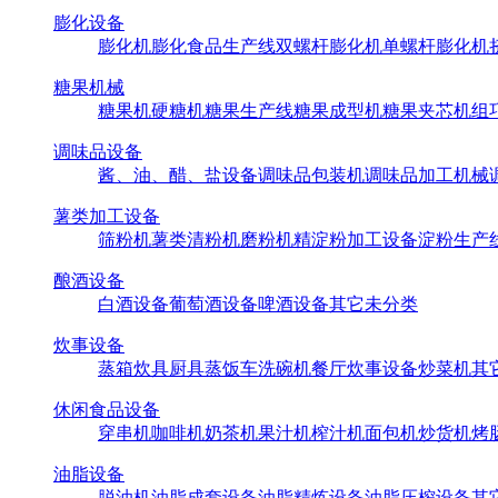
膨化设备
膨化机
膨化食品生产线
双螺杆膨化机
单螺杆膨化机
糖果机械
糖果机
硬糖机
糖果生产线
糖果成型机
糖果夹芯机组
调味品设备
酱、油、醋、盐设备
调味品包装机
调味品加工机械
薯类加工设备
筛粉机
薯类清粉机
磨粉机
精淀粉加工设备
淀粉生产
酿酒设备
白酒设备
葡萄酒设备
啤酒设备
其它未分类
炊事设备
蒸箱
炊具
厨具
蒸饭车
洗碗机
餐厅炊事设备
炒菜机
其
休闲食品设备
穿串机
咖啡机
奶茶机
果汁机
榨汁机
面包机
炒货机
烤
油脂设备
脱油机
油脂成套设备
油脂精炼设备
油脂压榨设备
其