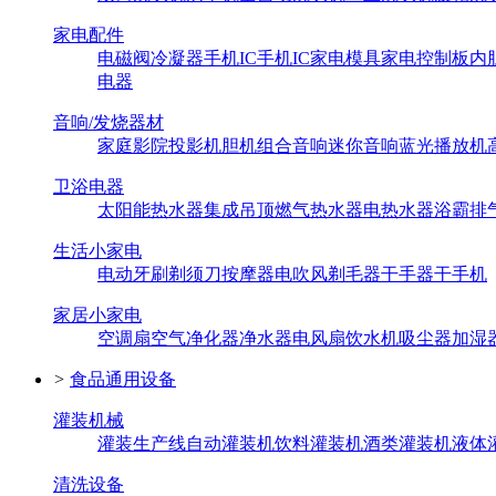
家电配件
电磁阀
冷凝器
手机IC
手机IC
家电模具
家电控制板
内
电器
音响/发烧器材
家庭影院投影机
胆机组合音响
迷你音响
蓝光播放机
卫浴电器
太阳能热水器
集成吊顶
燃气热水器
电热水器
浴霸
排
生活小家电
电动牙刷
剃须刀
按摩器
电吹风
剃毛器
干手器
干手机
家居小家电
空调扇
空气净化器
净水器
电风扇
饮水机
吸尘器
加湿
>
食品通用设备
灌装机械
灌装生产线
自动灌装机
饮料灌装机
酒类灌装机
液体
清洗设备