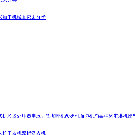
米加工机械
其它未分类
浆机
垃圾处理器
电压力锅
咖啡机
酸奶机
面包机
消毒柜
冰淇淋机
燃
衣机
干衣机
双桶洗衣机