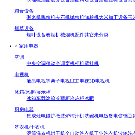
粮食设备
碾米机
脱粒机
去石机
抛粮机
卸粮机
大米加工设备
玉
烟草设备
烟叶设备
卷烟机械
烟机配件
其它未分类
>
家用电器
空调
中央空调
移动空调
窗机柜机
壁挂机
电视机
液晶电视等
离子电视
LED电视
3D电视机
冰箱/冰柜/展示柜
冰箱
车载冰箱
冷藏柜
冷冻柜
冰吧
厨房电器
集成灶
电磁炉微波炉
榨汁机
洗碗机
电饭煲
电饼铛
豆
洗衣机/干衣机
滚筒洗衣机
烘干机
全自动洗衣机
工业洗衣机
波轮洗