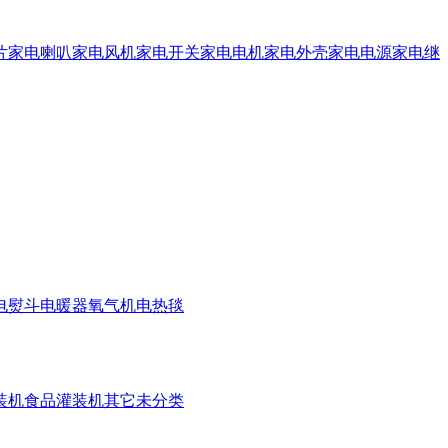
片
家电喇叭
家电风机
家电开关
家电电机
家电外壳
家电电源
家电继
电熨斗
电暖器
氧气机
电热毯
装机
食品灌装机
其它未分类