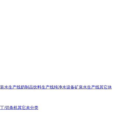
装水生产线
奶制品饮料生产线
纯净水设备
矿泉水生产线
其它休
切丁/切条机
其它未分类