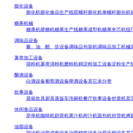
膨化设备
膨化机
膨化食品生产线
双螺杆膨化机
单螺杆膨化机
糖果机械
糖果机
硬糖机
糖果生产线
糖果成型机
糖果夹芯机组
调味品设备
酱、油、醋、盐设备
调味品包装机
调味品加工机械
薯类加工设备
筛粉机
薯类清粉机
磨粉机
精淀粉加工设备
淀粉生产
酿酒设备
白酒设备
葡萄酒设备
啤酒设备
其它未分类
炊事设备
蒸箱
炊具
厨具
蒸饭车
洗碗机
餐厅炊事设备
炒菜机
其
休闲食品设备
穿串机
咖啡机
奶茶机
果汁机
榨汁机
面包机
炒货机
烤
油脂设备
脱油机
油脂成套设备
油脂精炼设备
油脂压榨设备
其