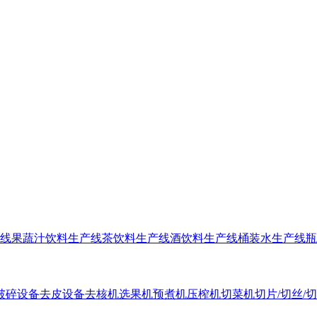
线
果蔬汁饮料生产线
茶饮料生产线
酒饮料生产线
桶装水生产线
瓶
破碎设备
去皮设备
去核机
选果机
预煮机
压榨机
切菜机
切片/切丝/