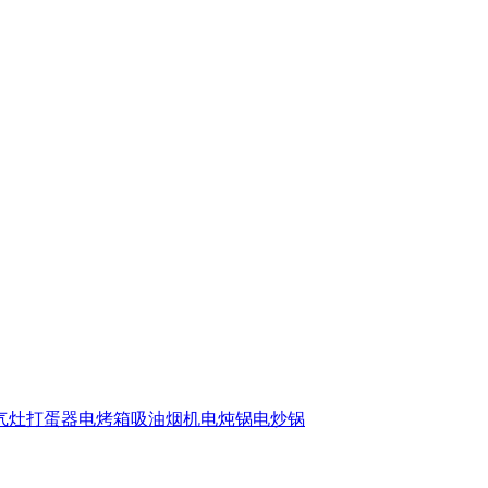
气灶
打蛋器
电烤箱
吸油烟机
电炖锅
电炒锅